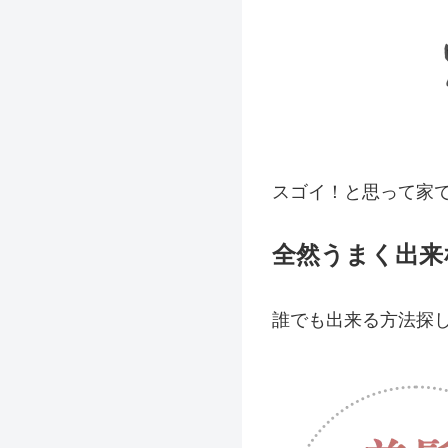
スゴイ！と思って家
全然うまく出来
誰でも出来る方法探