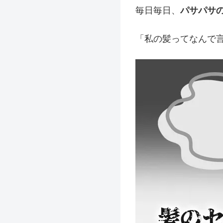
毎日毎日、
パサパサ
「私の髪ってなんで